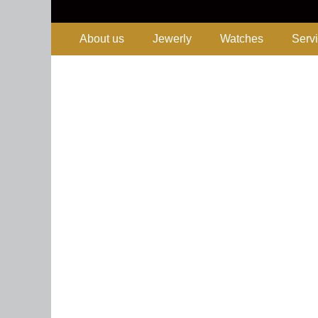
Primary Menu
Skip
About us
Jewerly
Watches
Serv
to
content
Guayaquil-