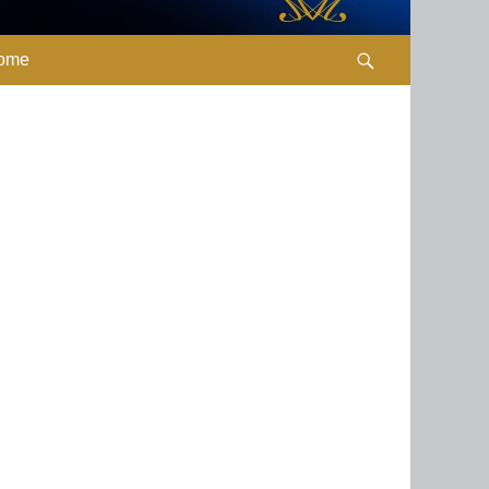
ome
Search