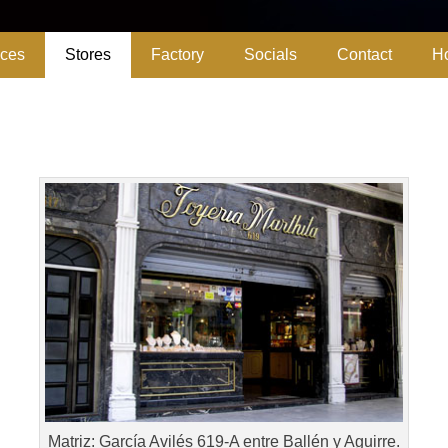
ices
Stores
Factory
Socials
Contact
H
Ecuador
Matriz: García Avilés 619-A entre Ballén y Aguirre.